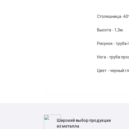
Столешница -60
Высота - 1,3м.
Рисунок - труба
Нога - труба пр
Цвет - черный г
Широкий выбор продукции
из металла