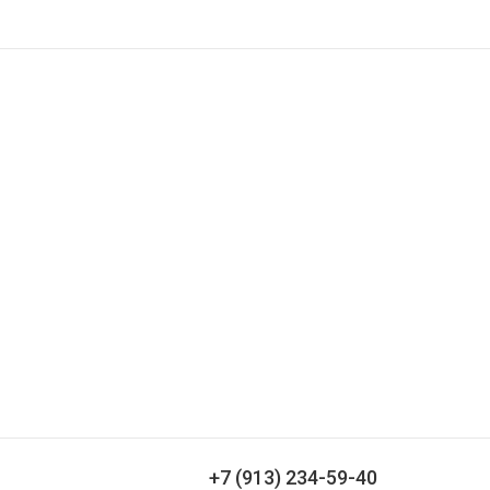
О компании
Доставка и оплата
Контакты
венков
+7 (913) 234-59-40