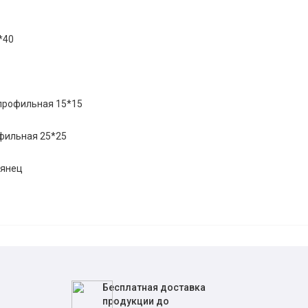
*40
 профильная 15*15
офильная 25*25
лянец
Бесплатная доставка
продукции до