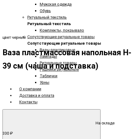
Мужская одежда
Обувь
Ритуальный текстиль
Ритуальный текстиль
Комплекты, покрывало
Сопутствующие ритуальные товары
цвет черный
Сопутствующие ритуальные товары
Вазы пластиковые
Ваза пластмассовая напольная H-
Лампады
Ритуальные товары
39 см (чаша и подставка)
Рушники ритуальные
Таблички
Урны
О компании
Доставка и оплата
Контакты
На складе
330 ₽