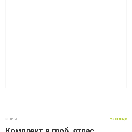
КГ (НА)
На складе
Комплект в гроб, атлас