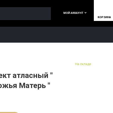
МОЙ АККАУНТ
КОРЗИНА
КОНТАКТЫ
На складе
кт атласный "
ожья Матерь "