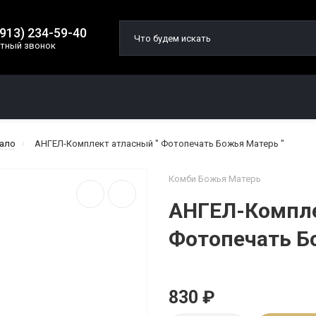
(913) 234-59-40
тный звонок
О КОМПАНИИ
ДОСТАВКА И ОПЛАТА
ало
АНГЕЛ-Комплект атласный " Фотопечать Божья Матерь "
Комби Божья Матерь
АНГЕЛ-Компле
Фотопечать Б
830 ₽