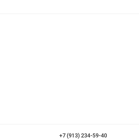
О компании
Доставка и оплата
Контакты
венков
+7 (913) 234-59-40