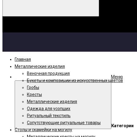
Корзина
Ваша корзина пуста!
Главная
Металлические изделия
Веночная продукция
Меню
Букеты и композиции из искусственных цветов
Гробы
Кресты
Металлические изделия
Одежда для усопших
Ритуальный текстиль
Сопутствующие ритуальные товары
Категории
Столы и скамейки на могилу
Металлические кресты на могилу