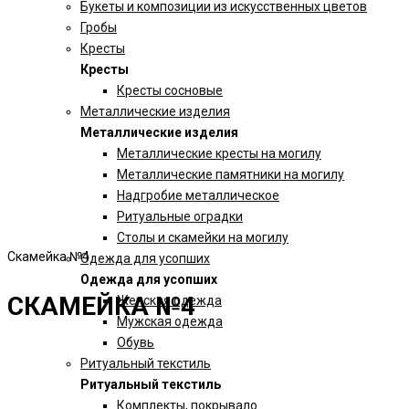
Букеты и композиции из искусственных цветов
Гробы
Кресты
Кресты
Кресты сосновые
Металлические изделия
Металлические изделия
Металлические кресты на могилу
Металлические памятники на могилу
Надгробие металлическое
Ритуальные оградки
Столы и скамейки на могилу
Скамейка №4
Одежда для усопших
Одежда для усопших
СКАМЕЙКА №4
Женская одежда
Мужская одежда
Обувь
Ритуальный текстиль
Ритуальный текстиль
Комплекты, покрывало