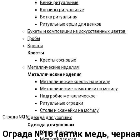
Венки ритуальные
Корзины ритуальные
Ветка ритуальная
Ритуальные ерши для венков
Букеты и композиции из искусственных цветов
Гробы
Кресты
Кресты
Кресты сосновые
Металлические изделия
Металлические изделия
Металлические кресты на могилу
Металлические памятники на могилу
Надгробие металлическое
Ритуальные оградки
Столы и скамейки на могилу
Ограда №16
Одежда для усопших
Одежда для усопших
Ограда №16 (антик медь, черная
Женская одежда
Мужская одежда