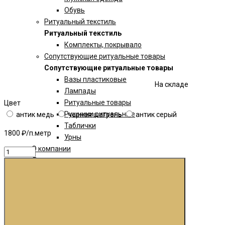
Обувь
Ритуальный текстиль
Ритуальный текстиль
Комплекты, покрывало
Сопутствующие ритуальные товары
Сопутствующие ритуальные товары
Вазы пластиковые
На складе
Лампады
Ритуальные товары
Цвет
Рушники ритуальные
антик медь
черная шагрень
антик серый
Таблички
1800 ₽/п.метр
Урны
О компании
Доставка и оплата
Контакты