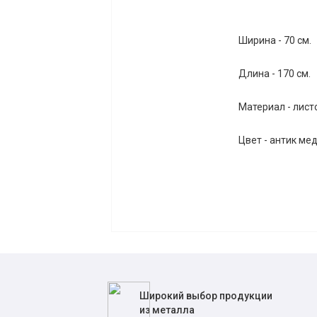
Ширина - 70 см.
Длина - 170 см.
Материал - листо
Цвет - антик ме
Широкий выбор продукции
из металла